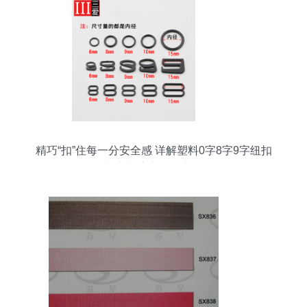
精巧“扣”住每一分安全感 详解塑料0字8字9字纽扣
在文胸、内衣与泳衣辅料中的灵活运用