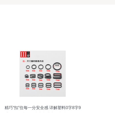
精巧“扣”住每一分安全感 详解塑料0字8字9
字纽扣在文胸、内衣与泳衣辅料中的灵活