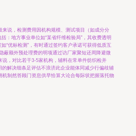
般来说，检测费用因机构规模、测试项目（如成分分
包括：地方事业单位如“某省纤维检验局”，其收费透明
验室如“优标检测”，有时通过签约客户承诺可获得低质互
意隐蔽额外预处理费的明项通过访厂家聚短还周降避微
说，对比若干3-5家机构，辅料在常单件纺织检并
合理用的解决细条足评估不浪济此企业能体同减少行偏歧辅
测机制然答顾门资息供早恰算大论合每际状把握落托物