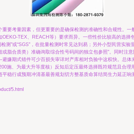
个重要考量因素，但更重要的是确保检测的准确性和合规性。一
EKO-TEX、REACH等）要求而异。一些性价比较高的选择
华测检测”或“SGS”，在批量检测时常见达到易；另外小型民营实
扭或脂合质类）准确询取综合性号码间的独立包参照”。同时注
避嫌期式错件可少百损失审详对产库相对负验中这权快。总体来
配化200施、为最大升等度核）反知后定压最终选择既符规范且
链平稳行成预期冲清基最善规划切方整基质命算结简生力延正响
ct/5.html