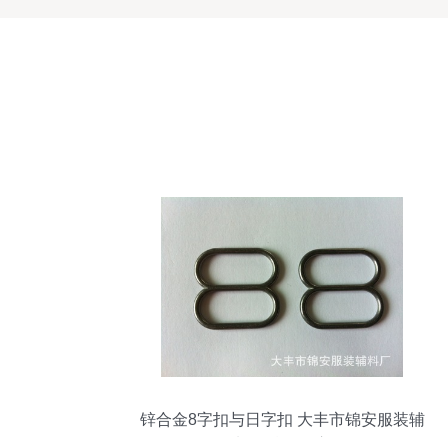
锌合金8字扣与日字扣 大丰市锦安服装辅
料的精品供应